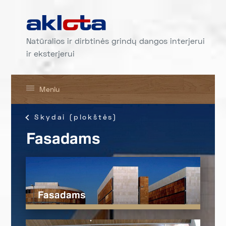
Natūralios ir dirbtinės grindų dangos interjerui
ir eksterjerui
Meniu
Skydai (plokštės)
Fasadams
Fasadams