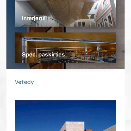
Interjerui
Spec. paskirties
Vetedy