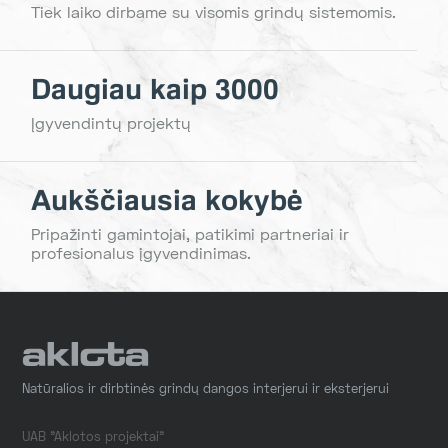
Tiek laiko dirbame su visomis grindų sistemomis.
Daugiau kaip 3000
Įgyvendintų projektų
Aukščiausia kokybė
Pripažinti gamintojai, patikimi partneriai ir
profesionalus įgyvendinimas.
Natūralios ir dirbtinės grindų dangos interjerui ir eksterjerui
UAB "Aklotos projektai"