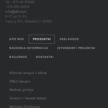
Tel. +370 46 411499
+370 655 40604
info@aklota.lt
8-17 val. Pr-Pn.
Liepų g. 87c, Klaipėda LT-92195
APIE MUS
PRODUKTAI
PASLAUGOS
NAUDINGA INFORMACIJA
ĮGYVENDINTI PROJEKTAI
NAUJIENOS
KONTAKTAI
Kiliminės dangos ir kilimai
VINILO dangos
Medinės grindys
Terasos ir fasadai Vetedy
Natūralus linoleumas