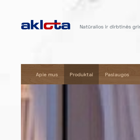
Natūralios ir dirbtinės gr
Apie mus
Produktai
Paslaugos