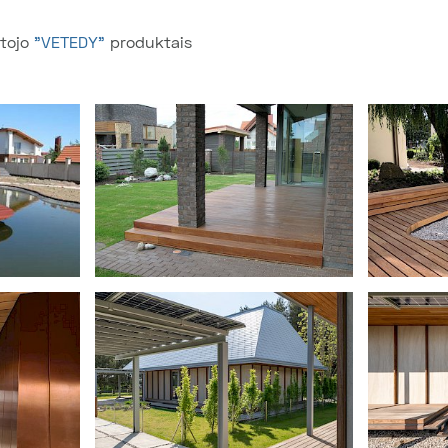
tojo
"
VETEDY"
produktais