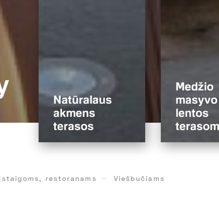
y
Medžio
Natūralaus
masyvo
akmens
lentos
terasos
teraso
 įstaigoms, restoranams
Viešbučiams