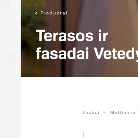
Produktai
Terasos ir
fasadai Veted
Laukui
Maitinimo