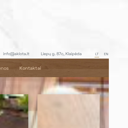
info@aklota.lt
Liepų g. 87c, Klaipėda
LT
EN
enos
Kontaktai