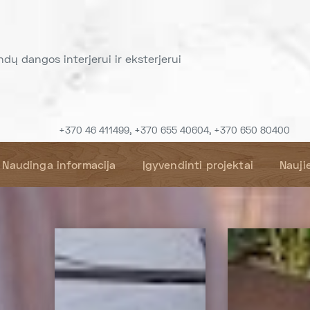
indų dangos interjerui ir eksterjerui
+370 46 411499, +370 655 40604, +370 650 80400
Naudinga informacija
Įgyvendinti projektai
Nauji