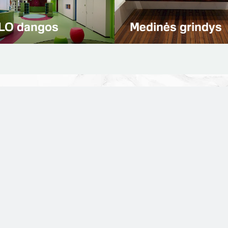
Natūralaus akme
rto dangos
grindys
Daugiau kaip 3000
Įgyvendintų projektų