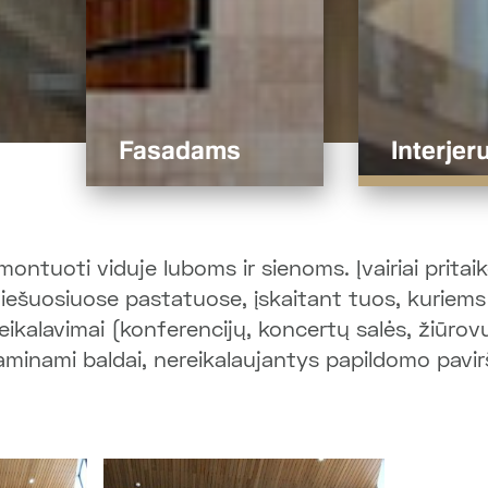
Fasadams
Interjeru
ontuoti viduje luboms ir sienoms. Įvairiai pritai
 viešuosiuose pastatuose, įskaitant tuos, kuriems 
ikalavimai (konferencijų, koncertų salės, žiūrovų 
gaminami baldai, nereikalaujantys papildomo pav