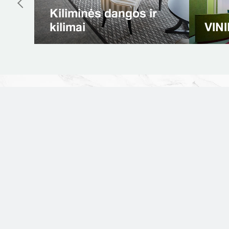
Natūralus linoleumas
Spo
31 metai
Tiek laiko dirbame su visomis grindų
sistemomis.