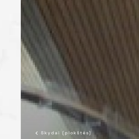
Skydai (plokštės)