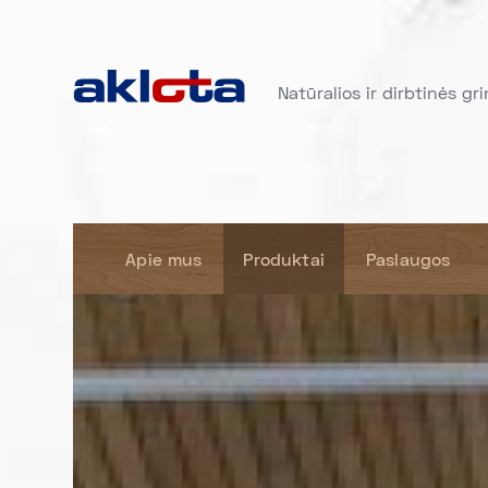
Natūralios ir dirbtinės gr
Apie mus
Produktai
Paslaugos