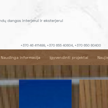
indų dangos interjerui ir eksterjerui
+370 46 411499, +370 655 40604, +370 650 80400
Naudinga informacija
Įgyvendinti projektai
Nauji