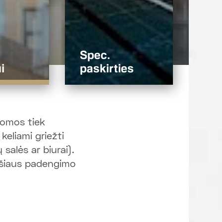
Spec.
i
paskirties
komos tiek
keliami griežti
salės ar biurai).
iršiaus padengimo