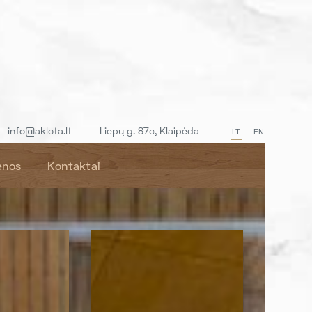
info@aklota.lt
Liepų g. 87c, Klaipėda
LT
EN
enos
Kontaktai