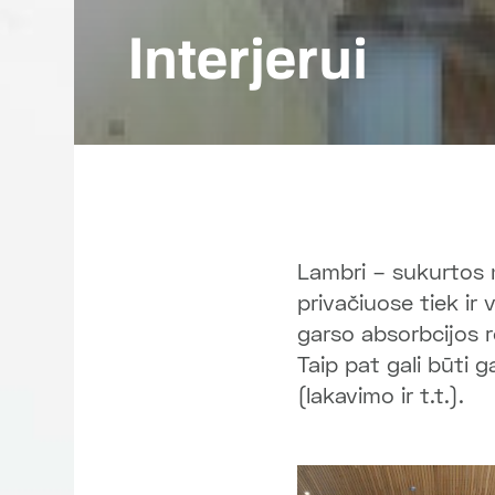
Interjerui
Lambri – sukurtos m
privačiuose tiek ir
garso absorbcijos re
Taip pat gali būti 
(lakavimo ir t.t.).