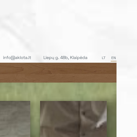
info@aklota.lt
Liepų g. 48b, Klaipėda
LT
EN