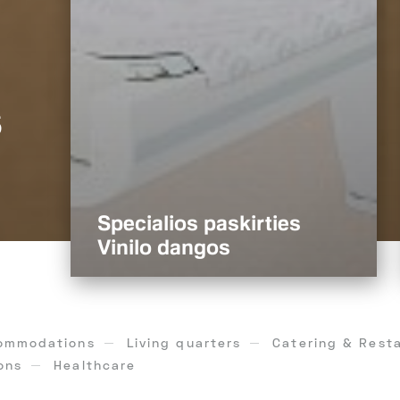
s
Specialios paskirties
Vinilo dangos
ommodations
Living quarters
Catering & Rest
ons
Healthcare