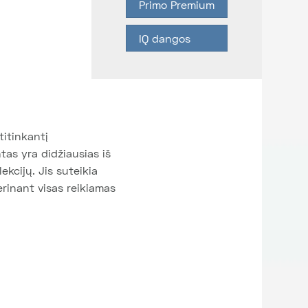
Primo Premium
IQ dangos
titinkantį
as yra didžiausias iš
ekcijų. Jis suteikia
erinant visas reikiamas