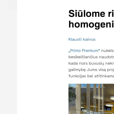
Siūlome r
homogeni
Klausti kainos
„Primo Premium“
nukels 
besikeičiančius naudot
kada nors buvusių nekryp
galimybę Jums visą proj
funkcijas bei atitinkam