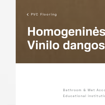
PVC Flooring
Homogeninė
Vinilo dangos
Bathroom & Wet Acc
Educational instituti