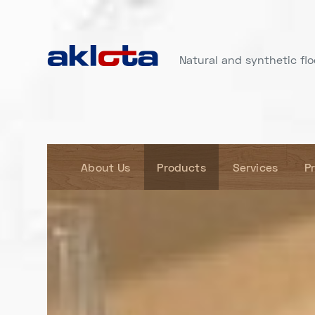
Natural and synthetic floo
About Us
Products
Services
P