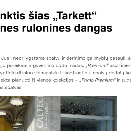
inktis šias
„Tarkett“
nes rulonines dangas
Jus į neprilygstamą spalvų ir derinimo galimybių pasaulį, a
ojų poreikius ir gyvenimo būdo madas.
„Premium“
asortiment
tinio dizaino vienspalvių ir kontrastinių spalvų derinių kol
ektą planuoti iš vienos kolekcijos –
„Primo Premium“
ir sud
as spalvas.