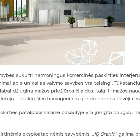
imybes sukurti harmoningus komercinės paskirties interjer
inimai apie unikalias valymo savybes yra teisingi. Tūkstanči
abai džiugina mažos priežiūros išlaidos, taigi ir mažos naud
audotojų – puikių šios homogeninės grindų dangos dėvėjimos
kirties patalpose visame pasaulyje yra įrengta daugiau nei
kirtinėmis eksploatacinėmis savybėmis,
„iQ Granit“
galima pr