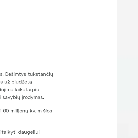
us. Dešimtys tūkstančių
us už biudžetą
ojimo laikotarpio
i savybių įrodymas.
 60 milijonų kv. m šios
itaikyti daugeliui