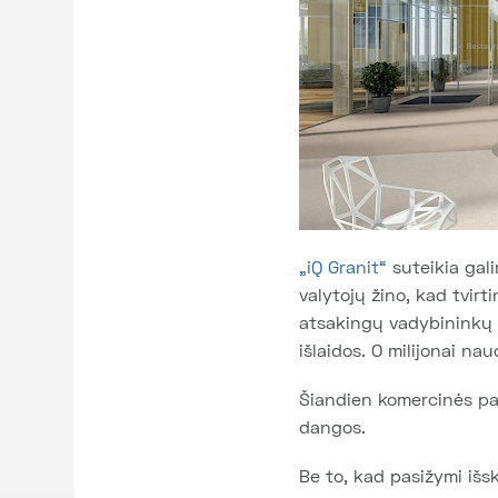
„iQ Granit“
suteikia gal
valytojų žino, kad tvirt
atsakingų vadybininkų l
išlaidos. O milijonai n
Šiandien komercinės pas
dangos.
Be to, kad pasižymi išs