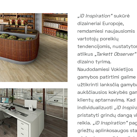
„iD Inspiration“
sukūrė
dizaineriai Europoje,
remdamiesi naujausiomis
vartotojų poreikių
tendencijomis, nustatyto
atlikus
„Tarkett Observer“
dizaino tyrimą.
Naudodamiesi Vokietijos
gamybos patirtimi galime
užtikrinti lanksčią gamyb
aukščiausios kokybės gam
klientų aptarnavimą. Kad 
individualizuoti
„iD Inspir
pristatyti grindų dangą vi
reikia.
„iD Inspiration“
pag
griežtų aplinkosaugos st