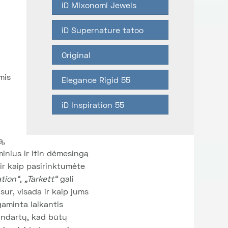
iD Mixonomi Jewels
iD Supernature tatoo
Original
mis
Elegance Rigid 55
iD Inspiration 55
ą,
inius ir itin dėmesingą
ir kaip pasirinktumėte
ation“
,
„Tarkett“
gali
sur, visada ir kaip jums
aminta laikantis
andartų, kad būtų