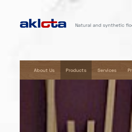
Natural and synthetic floo
About Us
Products
Services
P