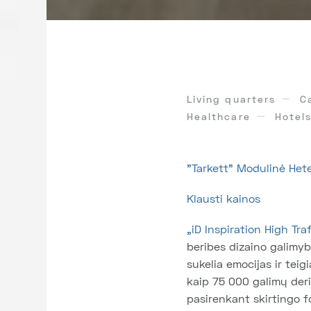
Living quarters
C
Healthcare
Hotel
"Tarkett" Modulinė He
Klausti kainos
„iD Inspiration High Tra
beribes dizaino galimybe
sukelia emocijas ir teig
kaip 75 000 galimų derin
pasirenkant skirtingo f