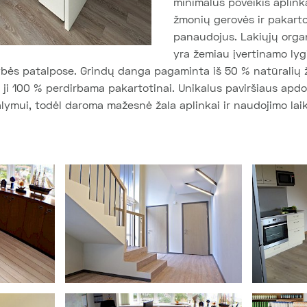
minimalus poveikis aplink
žmonių gerovės ir pakart
panaudojus. Lakiųjų organ
yra žemiau įvertinamo lyg
ybės patalpose. Grindų danga pagaminta iš 50 % natūralių ž
 ji 100 % perdirbama pakartotinai. Unikalus paviršiaus apdo
alymui, todėl daroma mažesnė žala aplinkai ir naudojimo laik