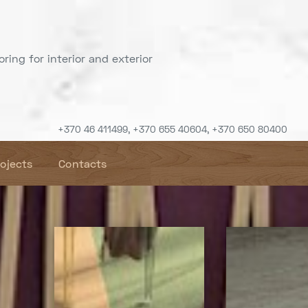
ring for interior and exterior
+370 46 411499, +370 655 40604, +370 650 80400
rojects
Contacts