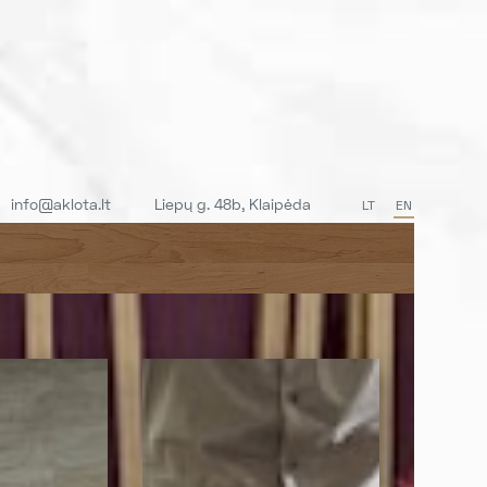
info@aklota.lt
Liepų g. 48b, Klaipėda
LT
EN