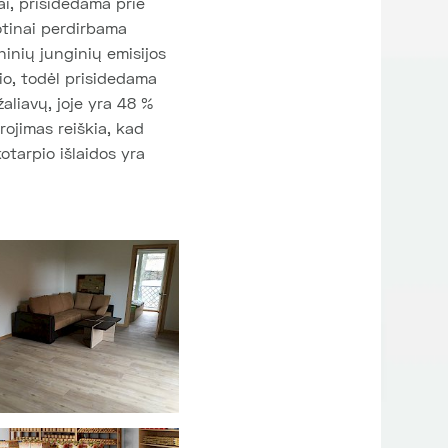
ai, prisidedama prie
otinai perdirbama
inių junginių emisijos
io, todėl prisidedama
aliavų, joje yra 48 %
rojimas reiškia, kad
otarpio išlaidos yra