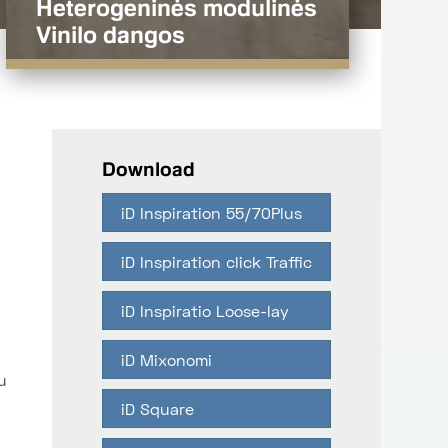
Heterogeninės modulinės
Vinilo dangos
Download
iD Inspiration 55/70Plus
iD Inspiration click Traffic
iD Inspiratio Loose-lay
iD Mixonomi
u
iD Square