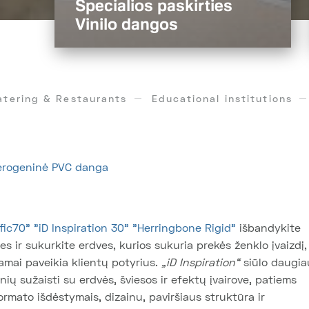
Specialios paskirties
Vinilo dangos
atering & Restaurants
Educational institutions
s
terogeninė PVC danga
ffic70"
"iD Inspiration 30"
"Herringbone Rigid"
išbandykite
s ir sukurkite erdves, kurios sukuria prekės ženklo įvaizdį,
iamai paveikia klientų potyrius.
„iD Inspiration“
siūlo daugia
ių sužaisti su erdvės, šviesos ir efektų įvairove, patiems
ormato išdėstymais, dizainu, paviršiaus struktūra ir