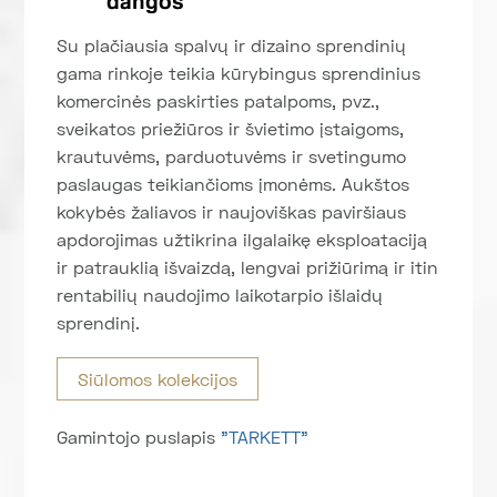
dangos
Su plačiausia spalvų ir dizaino sprendinių
gama rinkoje teikia kūrybingus sprendinius
komercinės paskirties patalpoms, pvz.,
sveikatos priežiūros ir švietimo įstaigoms,
krautuvėms, parduotuvėms ir svetingumo
paslaugas teikiančioms įmonėms. Aukštos
kokybės žaliavos ir naujoviškas paviršiaus
apdorojimas užtikrina ilgalaikę eksploataciją
ir patrauklią išvaizdą, lengvai prižiūrimą ir itin
rentabilių naudojimo laikotarpio išlaidų
sprendinį.
Siūlomos kolekcijos
Gamintojo puslapis
"
TARKETT
"