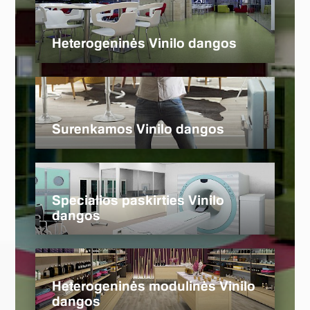
Heterogeninės Vinilo dangos
Surenkamos Vinilo dangos
Specialios paskirties Vinilo
dangos
Heterogeninės modulinės Vinilo
dangos