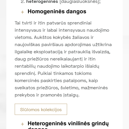
heterogeninės
(daugiasluoksnės);
Homogeninės dangos
Tai tvirti ir itin patvarūs sprendiniai
intensyvaus ir labai intensyvaus naudojimo
vietoms. Aukštos kokybės žaliavos ir
naujoviškas paviršiaus apdorojimas užtikrina
ilgalaikę eksploataciją ir patrauklią išvaizdą,
daug priežiūros nereikalaujantį ir itin
rentabilių naudojimo laikotarpio išlaidų
sprendinį. Puikiai tinkamos tokioms
komercinės paskirties patalpoms, kaip
sveikatos priežiūros, švietimo, mažmeninės
prekybos ir pramonės įstaigų.
Siūlomos kolekcijos
Heterogeninės
vinilinės grindų