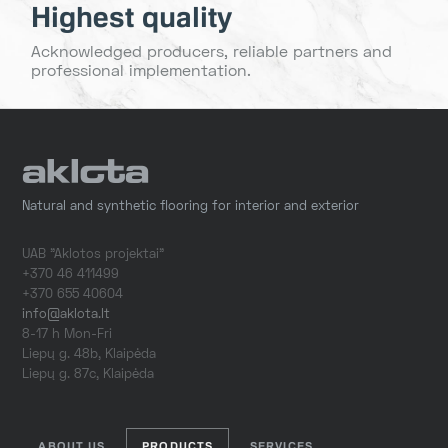
Highest quality
Acknowledged producers, reliable partners and
professional implementation.
Natural and synthetic flooring for interior and exterior
UAB "Aklotos projektai"
+370 46 411499
+370 655 40604
info@aklota.lt
8-17 h Mon-Fri
Liepų g. 48b, Klaipėda
Liepų g. 87c, Klaipėda
ABOUT US
PRODUCTS
SERVICES