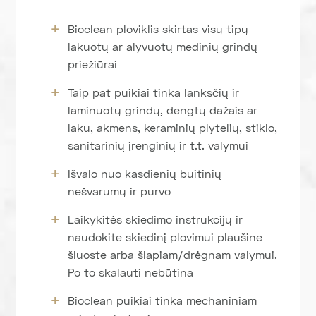
Bioclean ploviklis skirtas visų tipų
lakuotų ar alyvuotų medinių grindų
priežiūrai
Taip pat puikiai tinka lanksčių ir
laminuotų grindų, dengtų dažais ar
laku, akmens, keraminių plytelių, stiklo,
sanitarinių įrenginių ir t.t. valymui
Išvalo nuo kasdienių buitinių
nešvarumų ir purvo
Laikykitės skiedimo instrukcijų ir
naudokite skiedinį plovimui plaušine
šluoste arba šlapiam/drėgnam valymui.
Po to skalauti nebūtina
Bioclean puikiai tinka mechaniniam