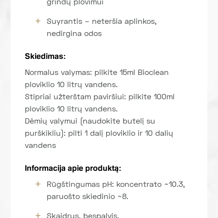
grindų plovimui
Suyrantis – neteršia aplinkos,
nedirgina odos
Skiedimas:
Normalus valymas: pilkite 15ml Bioclean
ploviklio 10 litrų vandens.
Stipriai užterštam paviršiui: pilkite 100ml
ploviklio 10 litrų vandens.
Dėmių valymui (naudokite butelį su
purškikliu): pilti 1 dalį ploviklio ir 10 dalių
vandens
Informacija apie produktą:
Rūgštingumas pH: koncentrato ~10.3,
paruošto skiedinio ~8.
Skaidrus, bespalvis.