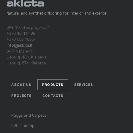
Natural and synthetic flooring for interior and exterior
UAB "Aklotos projektai"
+370 46 411499
+370 655 40604
info@aklota.lt
8-17 h Mon-Fri
Liepų g. 48b, Klaipėda
Liepų g. 87c, Klaipėda
ABOUT US
PRODUCTS
SERVICES
PROJECTS
CONTACTS
Ruggs and Carpets
PVC Flooring