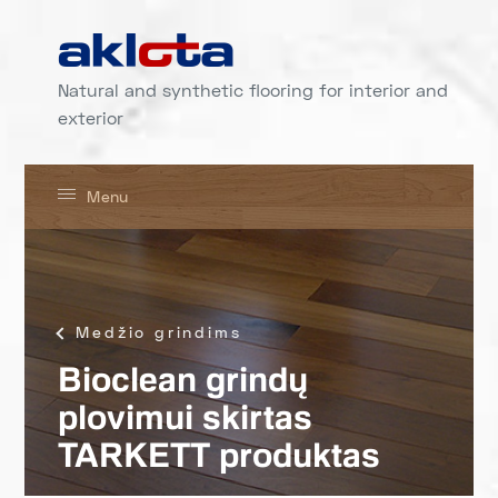
Natural and synthetic flooring for interior and
exterior
Menu
Medžio grindims
Bioclean grindų
plovimui skirtas
TARKETT produktas