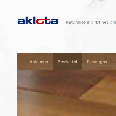
Natūralios ir dirbtinės gr
Apie mus
Produktai
Paslaugos