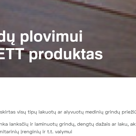
dų plovimui
ETT produktas
 skirtas visų tipų lakuotų ar alyvuotų medinių grindų prieži
tinka lanksčių ir laminuotų grindų, dengtų dažais ar laku, a
anitarinių įrenginių ir t.t. valymui