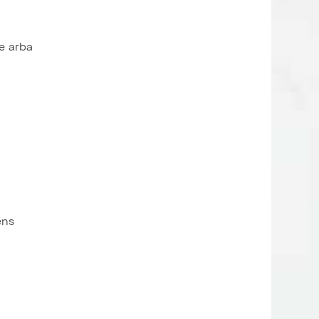
te arba
ens