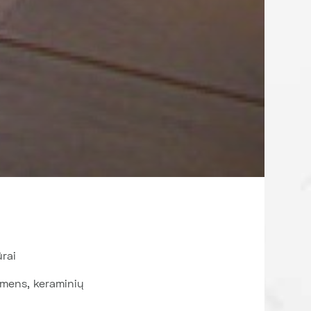
ūrai
kmens, keraminių