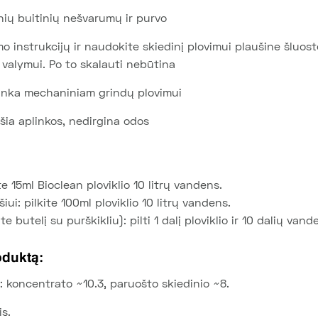
nių buitinių nešvarumų ir purvo
mo instrukcijų ir naudokite skiedinį plovimui plaušine šluos
valymui. Po to skalauti nebūtina
tinka mechaniniam grindų plovimui
šia aplinkos, nedirgina odos
e 15ml Bioclean ploviklio 10 litrų vandens.
iui: pilkite 100ml ploviklio 10 litrų vandens.
 butelį su purškikliu): pilti 1 dalį ploviklio ir 10 dalių vand
oduktą:
koncentrato ~10.3, paruošto skiedinio ~8.
s.