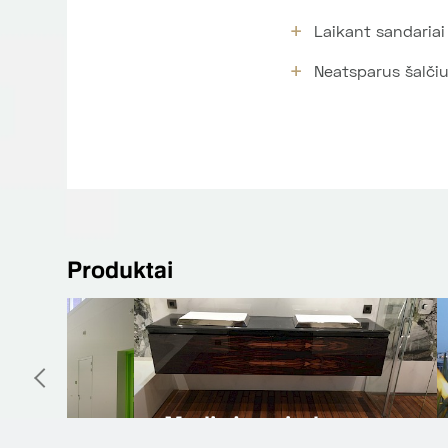
Laikant sandaria
Neatsparus šalčiu
Produktai
Natūralus linoleumas
Spo