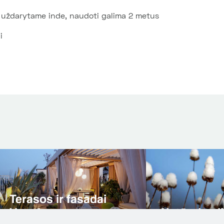
i uždarytame inde, naudoti galima 2 metus
i
Natūralaus akme
rto dangos
grindys