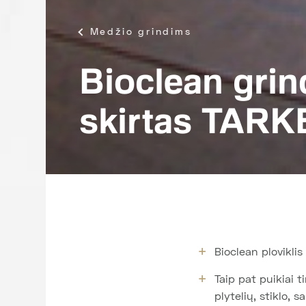
Medžio grindims
Bioclean grin
skirtas TARK
Bioclean ploviklis
Taip pat puikiai 
plytelių, stiklo, s