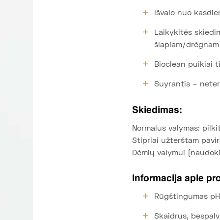
Išvalo nuo kasdie
Laikykitės skiedi
šlapiam/drėgnam 
Bioclean puikiai 
Suyrantis – neter
Skiedimas:
Normalus valymas: pilkit
Stipriai užterštam pavirš
Dėmių valymui (naudokite
Informacija apie pr
Rūgštingumas pH: 
Skaidrus, bespalvi