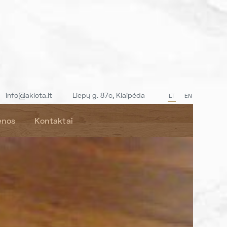
info@aklota.lt
Liepų g. 87c, Klaipėda
LT
EN
enos
Kontaktai