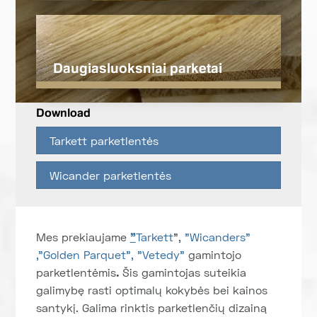
Daugiasluoksniai parketai
Download
Tarkett parketlentės
Wicander parketlentės
Mes prekiaujame
"
Tarkett
",
"Wicanders"
,
"Golden Parquet",
"Vetedy"
gamintojo
parketlentėmis
.
Šis gamintojas suteikia
galimybę rasti optimalų kokybės bei kainos
santykį. Galima rinktis parketlenčių dizainą