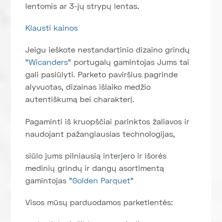
lentomis ar 3-jų strypų lentas.
Klausti kainos
Jeigu ieškote nestandartinio dizaino grindų
"Wicanders"
portugalų gamintojas Jums tai
gali pasiūlyti. Parketo paviršius pagrinde
alyvuotas, dizainas išlaiko medžio
autentiškumą bei charakterį.
Pagaminti iš kruopščiai parinktos žaliavos ir
naudojant pažangiausias technologijas,
siūlo jums pilniausią interjero ir išorės
medinių grindų ir dangų asortimentą
gamintojas
"Golden Parquet"
Visos mūsų parduodamos parketlentės: