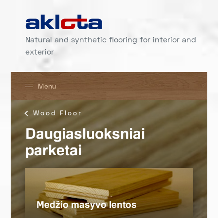
Natural and synthetic flooring for interior and
exterior
Menu
Wood Floor
Daugiasluoksniai
parketai
Medžio masyvo lentos