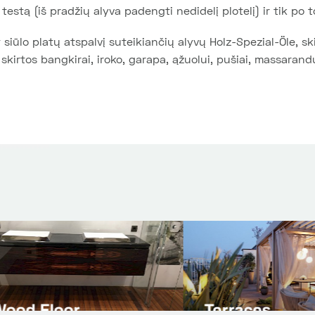
estą (iš pradžių alyva padengti nedidelį plotelį) ir tik po t
siūlo platų atspalvį suteikiančių alyvų Holz-Spezial-Öle, s
 skirtos bangkirai, iroko, garapa, ąžuolui, pušiai, massarandu
t flooring
Natural Stone