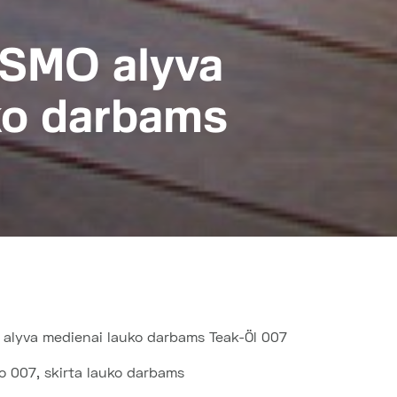
SMO alyva
ko darbams
lyva medienai lauko darbams Teak-Öl 007
o 007, skirta lauko darbams