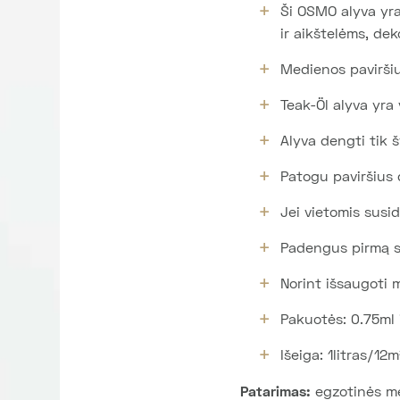
Ši OSMO alyva yr
ir aikštelėms, de
Medienos paviršiu
Teak-Öl alyva yra
Alyva dengti tik šv
Patogu paviršius
Jei vietomis susid
Padengus pirmą slu
Norint išsaugoti m
Pakuotės: 0.75ml i
Išeiga: 1litras/12
Patarimas:
egzotinės med