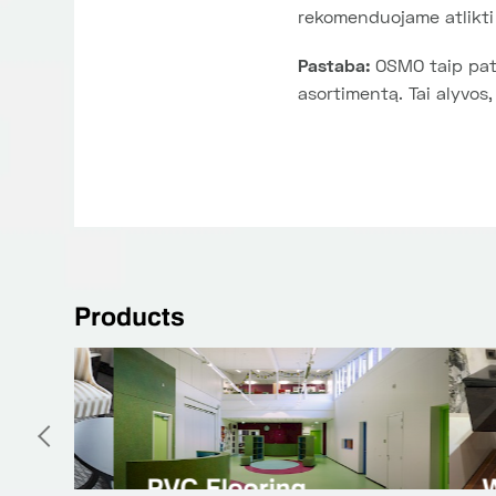
rekomenduojame atlikti t
Pastaba:
OSMO taip pat 
asortimentą. Tai alyvos,
Products
Natural Linoleum
Spor