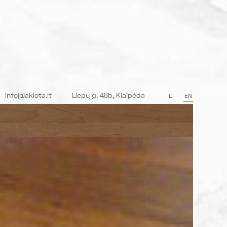
info@aklota.lt
Liepų g. 48b, Klaipėda
LT
EN