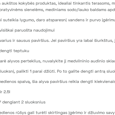
a aukštos kokybės produktas, idealiai tinkantis terasoms,
koratyvinėms sienelėms, mediniams sodo/lauko baldams apdi
i suteikia lygumo, daro atsparesnį vandens ir purvo įgėrim
 visiškai paruošta naudojimui
arius ir sausus paviršius. Jei paviršius yra labai šiurkštus, jį
 dengti teptuku
arė alyvos perteklius, nuvalykite jį medvilninio audinio skia
oksnį, palikti 1 parai džiūti. Po to galite dengti antrą sluo
edienos spalvą, šia alyva paviršius reikia dengti kiekvienai
r 2.5l
m² dengiant 2 sluoksnius
ienos rūšys gali turėti skirtingas įgėrimo ir džiuvimo sav