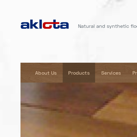
Natural and synthetic floo
About Us
Products
Services
P