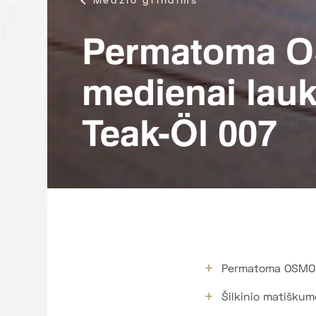
Permatoma O
medienai lau
Teak-Öl 007
Permatoma OSMO a
Šilkinio matiškum