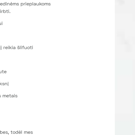
 medinėms prieplaukoms
rbti.
ui
 reikia šlifuoti
ute
ksnį
s metais
ybes, todėl mes