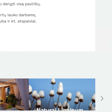
o dengti visą paviršių.
kirtų lauko darbams,
ba ir kt. atspalviai.
Rubber Flooring
Int