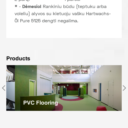
* -
Dėmesio!
Rankiniu būdu (teptuku arba
voleliu) alyvos su kietuoju vašku Hartwachs-
Öl Pure 5125 dengti negalima.
Products
PVC Flooring