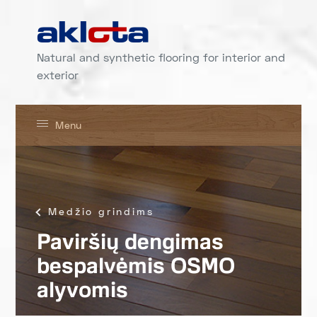
Natural and synthetic flooring for interior and
exterior
Menu
Medžio grindims
Paviršių dengimas
bespalvėmis OSMO
alyvomis