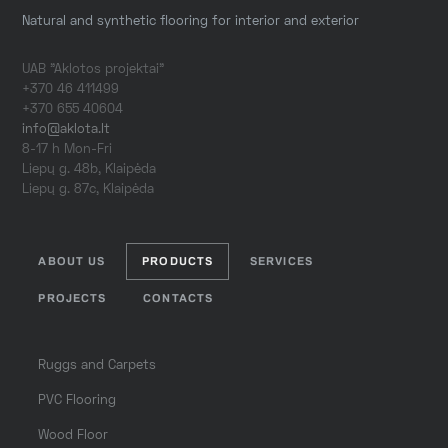
Natural and synthetic flooring for interior and exterior
UAB "Aklotos projektai"
+370 46 411499
+370 655 40604
info@aklota.lt
8-17 h Mon-Fri
Liepų g. 48b, Klaipėda
Liepų g. 87c, Klaipėda
ABOUT US
PRODUCTS
SERVICES
PROJECTS
CONTACTS
Ruggs and Carpets
PVC Flooring
Wood Floor