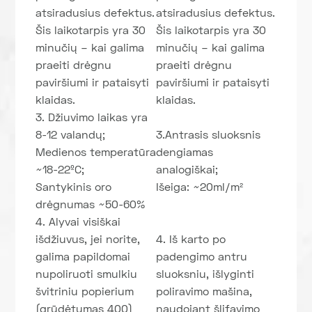
atsiradusius defektus.
atsiradusius defektus.
Šis laikotarpis yra 30
Šis laikotarpis yra 30
minučių – kai galima
minučių – kai galima
praeiti drėgnu
praeiti drėgnu
paviršiumi ir pataisyti
paviršiumi ir pataisyti
klaidas.
klaidas.
3. Džiuvimo laikas yra
8-12 valandų;
3.Antrasis sluoksnis
Medienos temperatūra
dengiamas
~18-22ºC;
analogiškai;
Santykinis oro
Išeiga: ~20ml/m²
drėgnumas ~50-60%
4. Alyvai visiškai
išdžiuvus, jei norite,
4. Iš karto po
galima papildomai
padengimo antru
nupoliruoti smulkiu
sluoksniu, išlyginti
švitriniu popierium
poliravimo mašina,
(grūdėtumas 400)
naudojant šlifavimo