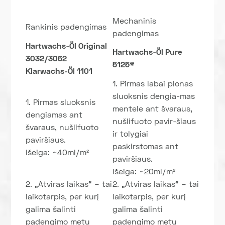
Mechaninis
Rankinis padengimas
padengimas
Hartwachs-Öl Original
Hartwachs-Öl Pure
3032/3062
5125*
Klarwachs-Öl 1101
1. Pirmas labai plonas
sluoksnis dengia-mas
1. Pirmas sluoksnis
mentele ant švaraus,
dengiamas ant
nušlifuoto pavir-šiaus
švaraus, nušlifuoto
ir tolygiai
paviršiaus.
paskirstomas ant
Išeiga: ~40ml/m²
paviršiaus.
Išeiga: ~20ml/m²
2. „Atviras laikas“ – tai
2. „Atviras laikas“ – tai
laikotarpis, per kurį
laikotarpis, per kurį
galima šalinti
galima šalinti
padengimo metu
padengimo metu