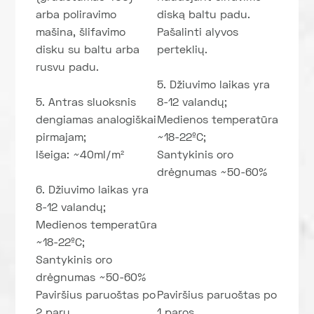
arba poliravimo
diską baltu padu.
mašina, šlifavimo
Pašalinti alyvos
disku su baltu arba
perteklių.
rusvu padu.
5. Džiuvimo laikas yra
5. Antras sluoksnis
8-12 valandų;
dengiamas analogiškai
Medienos temperatūra
pirmajam;
~18-22ºC;
Išeiga: ~40ml/m²
Santykinis oro
drėgnumas ~50-60%
6. Džiuvimo laikas yra
8-12 valandų;
Medienos temperatūra
~18-22ºC;
Santykinis oro
drėgnumas ~50-60%
Paviršius paruoštas po
Paviršius paruoštas po
2 parų.
1 paros.